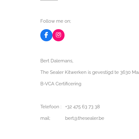
Follow me on;
F
I
a
n
c
s
e
t
b
a
Bert Dalemans,
o
g
o
r
The Sealer Kitwerken is gevestigd te 3630 M
k
a
m
B-VCA Certificering
Telefoon : +32 475 63 73 38
mail; bert@thesealer.be